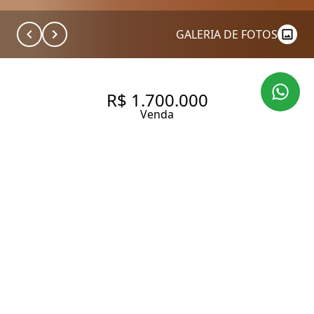
GALERIA DE FOTOS
R$ 1.700.000
Venda
APARTAMENTO COM 100.0 M²,
À VENDA NO BAIRRO ITAIM
BIBI.
100 m² Área útil
3 Dormitórios
1 Suíte
3 Banheiros
1 Vaga
Entrar em contato