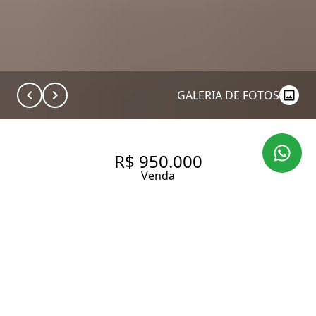
GALERIA DE FOTOS
R$ 950.000
Venda
APARTAMENTO COM 105.0 M²,
À VENDA NO BAIRRO SUMARÉ.
105 m² Área útil
2 Dormitórios
1 Suíte
2 Banheiros
1 Vaga