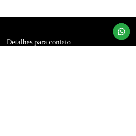
Detalhes para contato
EQUIPE FLAVIA HEILMAN BROKER
WhatsApp
(11) 99624-0685
E-mail
FLAPIHA@GMAIL.COM
Entre em Contato
Nome
E-mail
Telefone