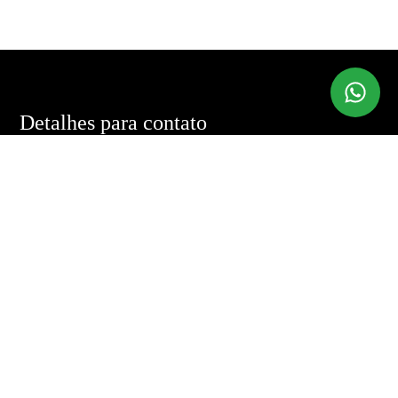
Detalhes para contato
EQUIPE FLAVIA HEILMAN BROKER
WhatsApp
(11) 99624-0685
E-mail
FLAPIHA@GMAIL.COM
Entre em Contato
Nome
E-mail
Telefone