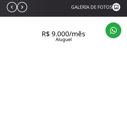
GALERIA DE FOTOS
R$ 9.000/mês
Aluguel
APARTAMENTO COM 49.0 M²,
PARA ALUGAR NO BAIRRO
VILA NOVA CONCEIÇÃO.
49 m² Área útil
1 Dormitório
1 Suíte
1 Banheiro
1 Vaga
Entrar em contato