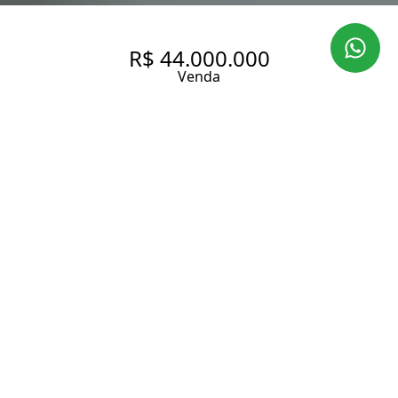
R$ 44.000.000
Venda
APARTAMENTO COM 600.0 M²,
À VENDA NO BAIRRO
MORUMBI.
600 m² Área útil
3 Dormitórios
3 Suítes
5 Banheiros
7 Vagas
Entrar em contato
Solicitar visita