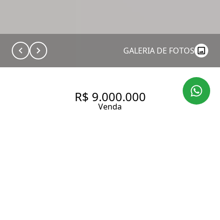
GALERIA DE FOTOS
R$ 9.000.000
Venda
EXCLUSIVIDADE MOBILIADA:
CASA DE LUXO COM ESTÚDIO
MUSICAL, ADEGA E VISTA
ESPETACULAR
573 m² Área construída
600 m² Área total