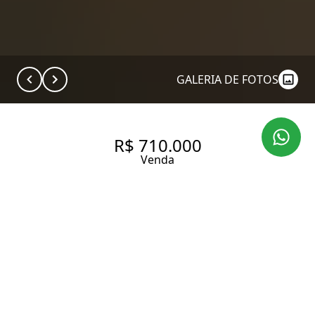
GALERIA DE FOTOS
R$ 710.000
Venda
STUDIO COM 43.0 M², À
VENDA NO BAIRRO VILA
MADALENA.
43 m² Área útil
1 Dormitório
1 Suíte
1 Banheiro
1 Vaga